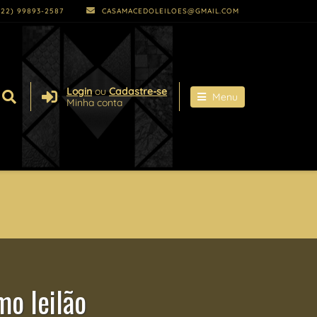
22) 99893-2587
CASAMACEDOLEILOES@GMAIL.COM
Login
ou
Cadastre-se
Menu
Minha conta
o leilão